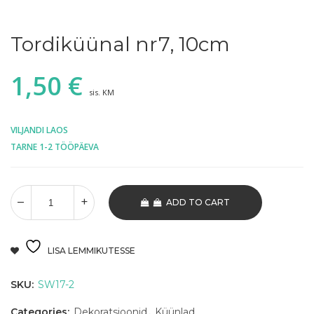
Tordiküünal nr7, 10cm
1,50
€
sis. KM
VILJANDI LAOS
TARNE 1-2 TÖÖPÄEVA
ADD TO CART
LISA LEMMIKUTESSE
SKU:
SW17-2
Categories:
Dekoratsioonid
,
Küünlad