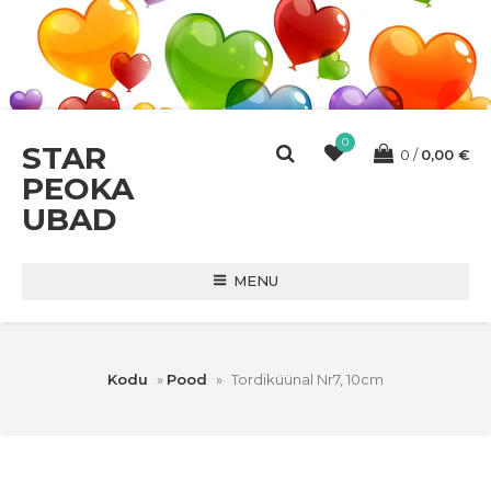
0
STAR
0
0,00
€
PEOKA
UBAD
MENU
Kodu
»
Pood
»
Tordiküünal Nr7, 10cm