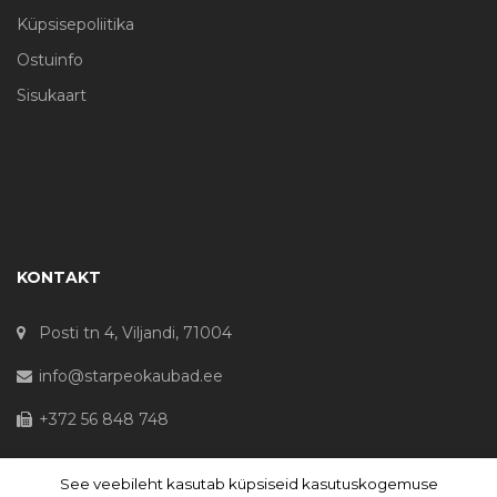
Küpsisepoliitika
Ostuinfo
Sisukaart
KONTAKT
Posti tn 4, Viljandi, 71004
info@starpeokaubad.ee
+372 56 848 748
See veebileht kasutab küpsiseid kasutuskogemuse