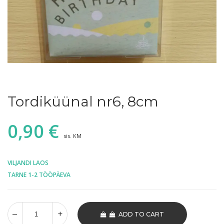
Tordiküünal nr6, 8cm
0,90
€
sis. KM
VILJANDI LAOS
TARNE 1-2 TÖÖPÄEVA
ADD TO CART