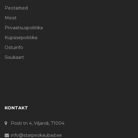
Peotarbed
Meist
Privaatsuspoliitika
Küpsisepoliitika
Ostuinfo
Sisukaart
KONTAKT
Posti tn 4, Viljandi, 71004
info@starpeokaubad.ee