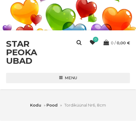
0
STAR
0
0,00
€
PEOKA
UBAD
MENU
Kodu
»
Pood
»
Tordiküünal Nr6, 8cm