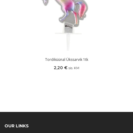
Tordiküünal Ükssarvik 1tk
2,20
€
sis. KM
OUR LINKS