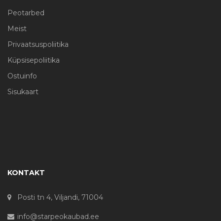
Peotarbed
Meist
Privaatsuspoliitika
Küpsisepoliitika
Ostuinfo
Sisukaart
KONTAKT
Posti tn 4, Viljandi, 71004
info@starpeokaubad.ee