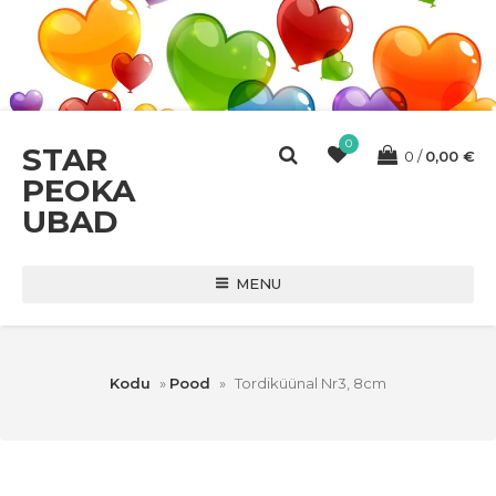
0
STAR
0
0,00
€
PEOKA
UBAD
MENU
Kodu
»
Pood
»
Tordiküünal Nr3, 8cm