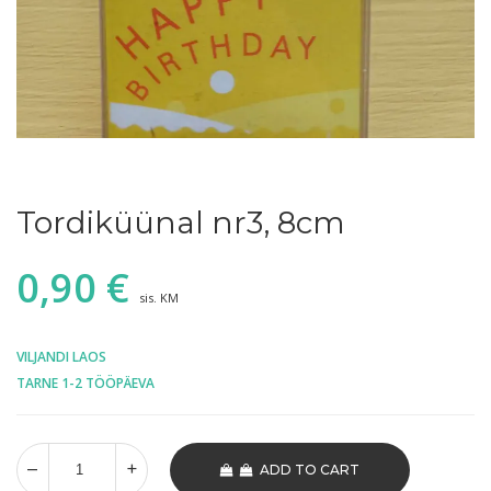
Tordiküünal nr3, 8cm
0,90
€
sis. KM
VILJANDI LAOS
TARNE 1-2 TÖÖPÄEVA
ADD TO CART