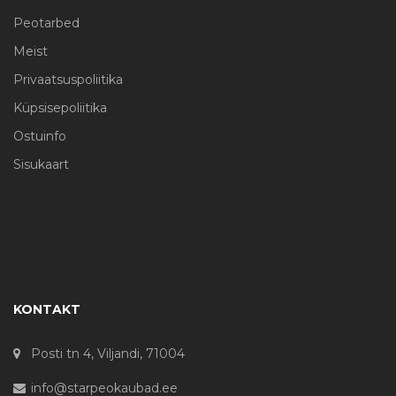
Peotarbed
Meist
Privaatsuspoliitika
Küpsisepoliitika
Ostuinfo
Sisukaart
KONTAKT
Posti tn 4, Viljandi, 71004
info@starpeokaubad.ee