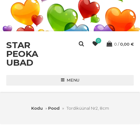
0
STAR
0
0,00
€
PEOKA
UBAD
MENU
Kodu
»
Pood
»
Tordiküünal Nr2, 8cm