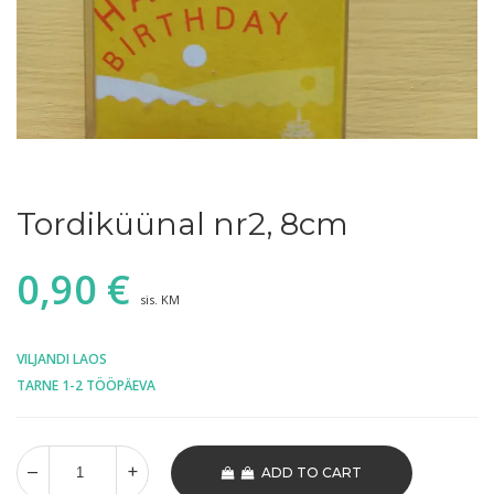
Tordiküünal nr2, 8cm
0,90
€
sis. KM
VILJANDI LAOS
TARNE 1-2 TÖÖPÄEVA
ADD TO CART