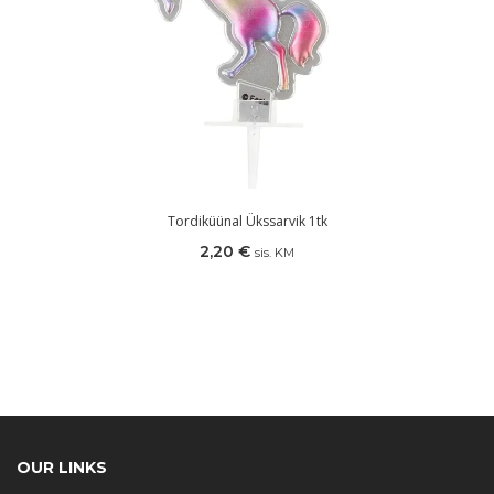
Tordiküünal Ükssarvik 1tk
2,20
€
sis. KM
OUR LINKS