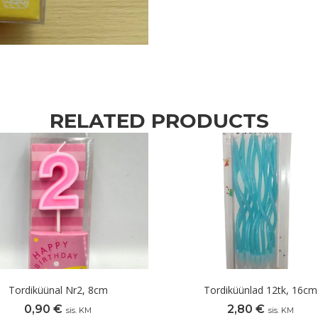
RELATED PRODUCTS
Tordiküünal Nr2, 8cm
Tordiküünlad 12tk, 16cm
0,90
€
2,80
€
sis. KM
sis. KM