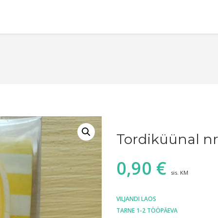
Tordiküünal n
0,90
€
sis. KM
VILJANDI LAOS
TARNE 1-2 TÖÖPÄEVA