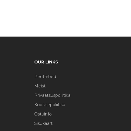
OUR LINKS
Peotarbed
Meist
Privaatsuspoliitika
Küpsisepoliitika
Ostuinfo
Sisukaart