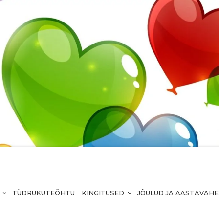
TÜDRUKUTEÕHTU
KINGITUSED
JÕULUD JA AASTAVAH