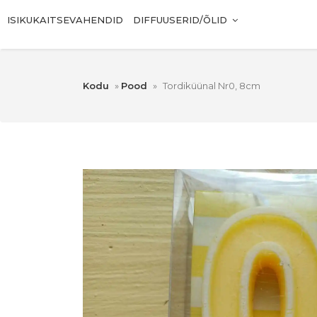
ISIKUKAITSEVAHENDID
DIFFUUSERID/ÕLID
Kodu
»
Pood
»
Tordiküünal Nr0, 8cm