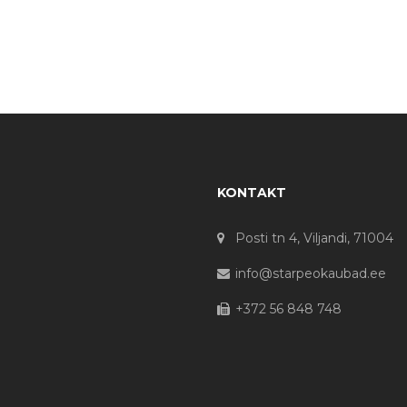
KONTAKT
Posti tn 4, Viljandi, 71004
info@starpeokaubad.ee
+372 56 848 748