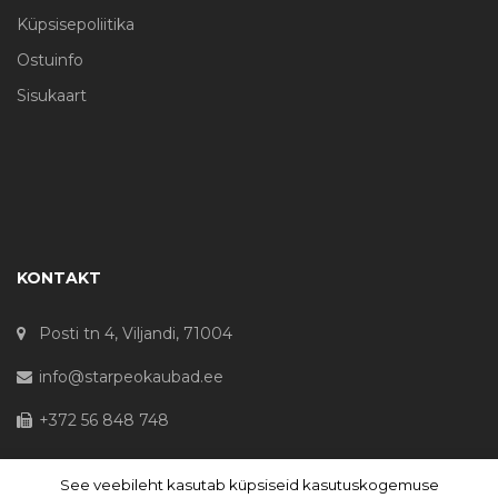
Küpsisepoliitika
Ostuinfo
Sisukaart
KONTAKT
Posti tn 4, Viljandi, 71004
info@starpeokaubad.ee
+372 56 848 748
See veebileht kasutab küpsiseid kasutuskogemuse