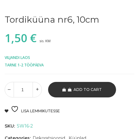
Tordiküüna nr6, 10cm
1,50
€
sis. KM
VILJANDI LAOS
TARNE 1-2 TÖÖPÄEVA
ADD TO CART
LISA LEMMIKUTESSE
SKU:
SW16-2
Categories:
Dekoratsioonid
,
Küünlad