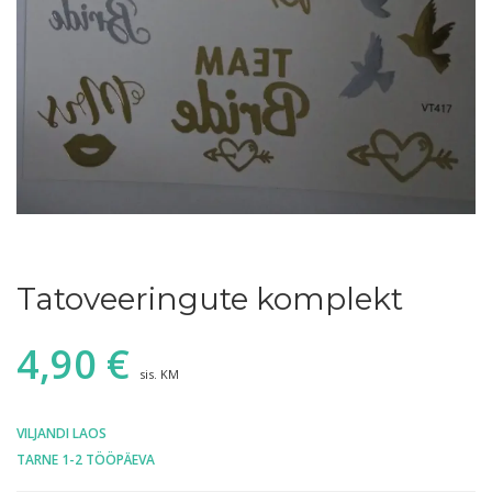
Tatoveeringute komplekt
4,90
€
sis. KM
VILJANDI LAOS
TARNE 1-2 TÖÖPÄEVA