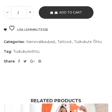
ADD TO CART
LISA LEMMIKUTESSE
Categories:
Karnevalikaubad
,
Tattood
,
Tüdrukute Õhtu
Tag:
Tüdrukuteõhtu
Share:
RELATED PRODUCTS