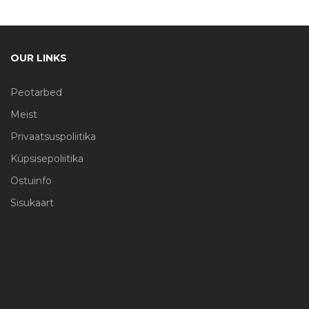
OUR LINKS
Peotarbed
Meist
Privaatsuspoliitika
Küpsisepoliitika
Ostuinfo
Sisukaart