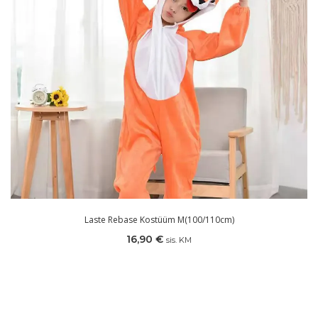
Laste Rebase Kostüüm M(100/110cm)
16,90
€
sis. KM