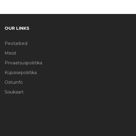
OUR LINKS
Peotarbed
Meist
Privaatsuspoliitika
Küpsisepoliitika
Ostuinfo
Sisukaart