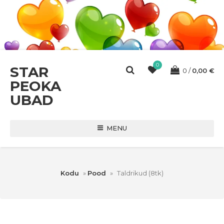
0
STAR
0
0,00
€
PEOKA
UBAD
MENU
Kodu
»
Pood
»
Taldrikud (8tk)