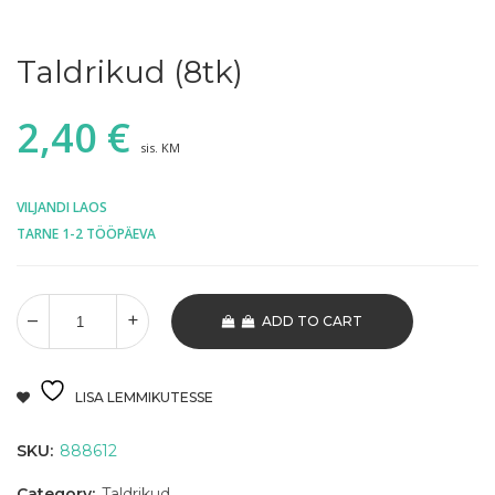
Taldrikud (8tk)
2,40
€
sis. KM
VILJANDI LAOS
TARNE 1-2 TÖÖPÄEVA
ADD TO CART
LISA LEMMIKUTESSE
SKU:
888612
Category:
Taldrikud