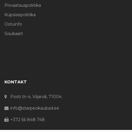
Privaatsuspoliitika
Küpsisepoliitika
Ostuinfo
Sisukaart
KONTAKT
Posti tn 4, Viljandi, 71004
info@starpeokaubad.ee
+372 56 848 748