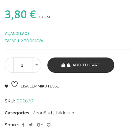
3,80
€
sis. KM
VILJANDI LAOS
TARNE 1-2 TÖÖPÄEVA
ADD TO CART
LISA LEMMIKUTESSE
SKU:
006670
Categories:
Peonõud
,
Taldrikud
Share: