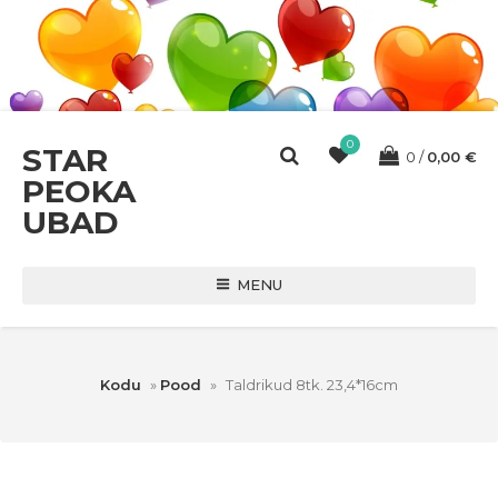
0
STAR
0
0,00
€
PEOKA
UBAD
MENU
Kodu
»
Pood
»
Taldrikud 8tk. 23,4*16cm