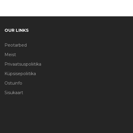
OUR LINKS
Peotarbed
Meist
Privaatsuspoliitika
Küpsisepoliitika
Ostuinfo
Sisukaart