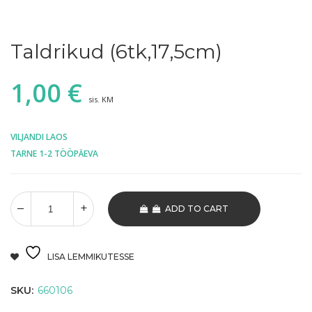
Taldrikud (6tk,17,5cm)
1,00
€
sis. KM
VILJANDI LAOS
TARNE 1-2 TÖÖPÄEVA
ADD TO CART
LISA LEMMIKUTESSE
SKU:
660106