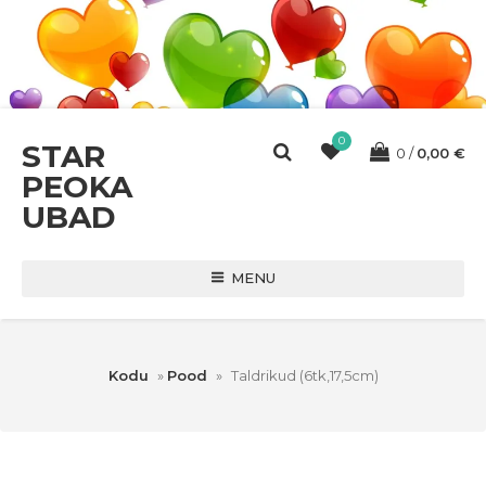
0
STAR
0
0,00
€
PEOKA
UBAD
MENU
Kodu
»
Pood
»
Taldrikud (6tk,17,5cm)