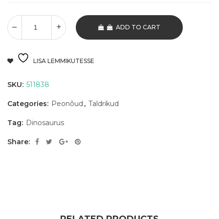
ADD TO CART
LISA LEMMIKUTESSE
SKU:
511838
Categories:
Peonõud
,
Taldrikud
Tag:
Dinosaurus
Share: