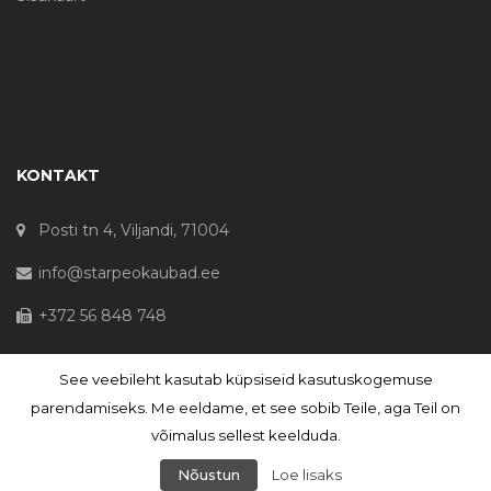
KONTAKT
Posti tn 4, Viljandi, 71004
info@starpeokaubad.ee
+372 56 848 748
See veebileht kasutab küpsiseid kasutuskogemuse
© Haljaste OÜ 2020 - Registrikood 10645867
parendamiseks. Me eeldame, et see sobib Teile, aga Teil on
võimalus sellest keelduda.
Nõustun
Loe lisaks