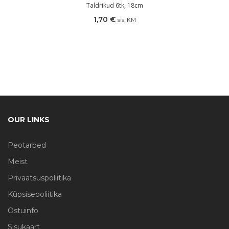
Taldrikud 6tk, 18cm
1,70
€
sis. KM
OUR LINKS
Peotarbed
Meist
Privaatsuspoliitika
Küpsisepoliitika
Ostuinfo
Sisukaart