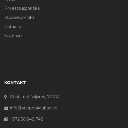
Privaatsuspoliitika
Küpsisepoliitika
Ostuinfo
Sisukaart
KONTAKT
Posti tn 4, Viljandi, 71004
info@starpeokaubad.ee
+372 56 848 748