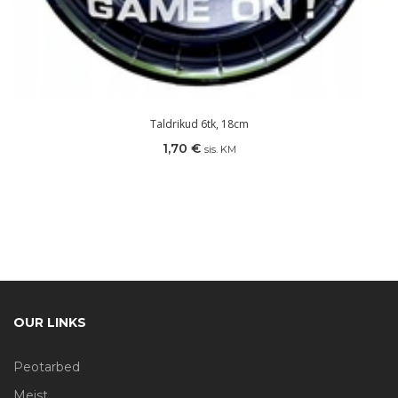
Taldrikud 6tk, 18cm
1,70
€
sis. KM
OUR LINKS
Peotarbed
Meist