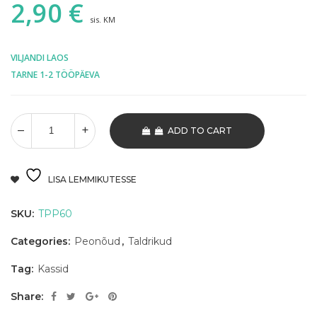
2,90
€
sis. KM
VILJANDI LAOS
TARNE 1-2 TÖÖPÄEVA
ADD TO CART
LISA LEMMIKUTESSE
SKU:
TPP60
Categories:
Peonõud
,
Taldrikud
Tag:
Kassid
Share: