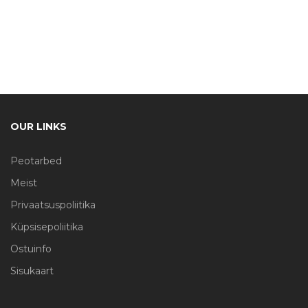
OUR LINKS
Peotarbed
Meist
Privaatsuspoliitika
Küpsisepoliitika
Ostuinfo
Sisukaart