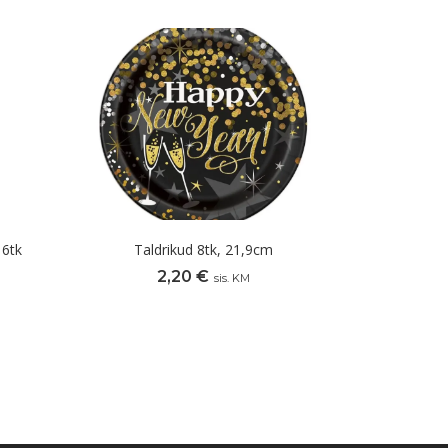
6tk
Taldrikud 8tk, 21,9cm
2,20
€
sis. KM