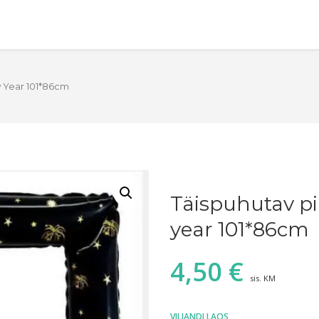
 Year 101*86cm
Täispuhutav p
year 101*86cm
4,50
€
sis. KM
VILJANDI LAOS