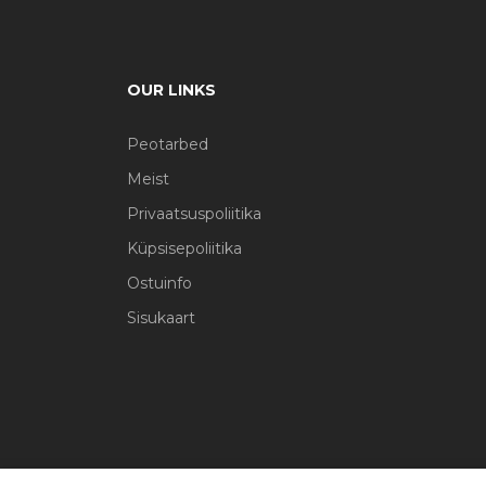
OUR LINKS
Peotarbed
Meist
Privaatsuspoliitika
Küpsisepoliitika
Ostuinfo
Sisukaart