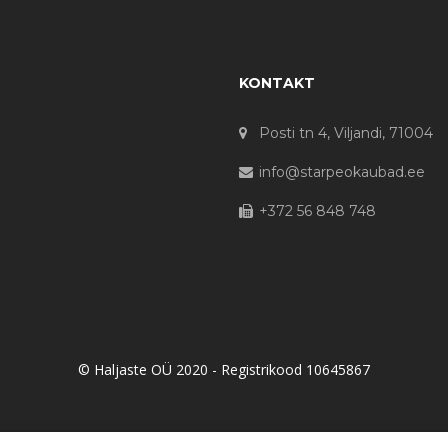
KONTAKT
Posti tn 4, Viljandi, 71004
info@starpeokaubad.ee
+372 56 848 748
© Haljaste OÜ 2020 - Registrikood 10645867