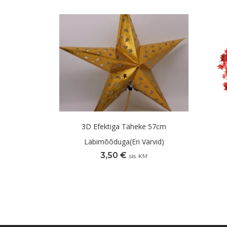
3D Efektiga Täheke 57cm
Läbimõõduga(eri Värvid)
3,50
€
sis. KM