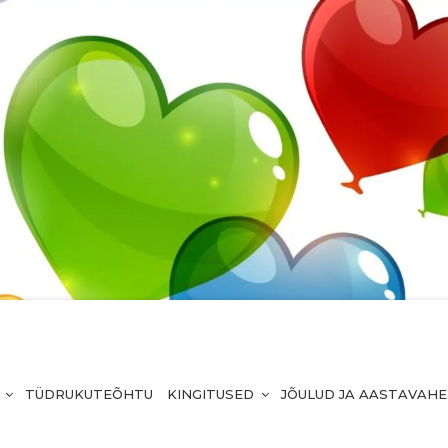
TÜDRUKUTEÕHTU
KINGITUSED
JÕULUD JA AASTAVAH