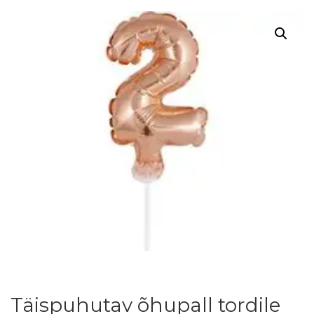
Täispuhutav õhupall tordile