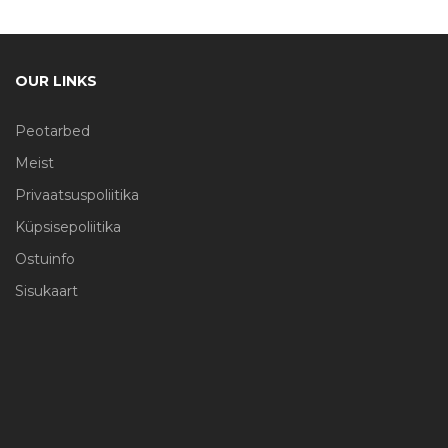
OUR LINKS
Peotarbed
Meist
Privaatsuspoliitika
Küpsisepoliitika
Ostuinfo
Sisukaart