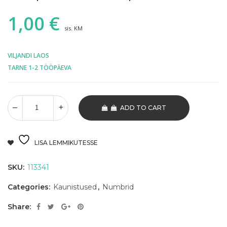
1,00
€
sis. KM
VILJANDI LAOS
TARNE 1-2 TÖÖPÄEVA
ADD TO CART
LISA LEMMIKUTESSE
SKU:
113341
Categories:
Kaunistused
,
Numbrid
Share: