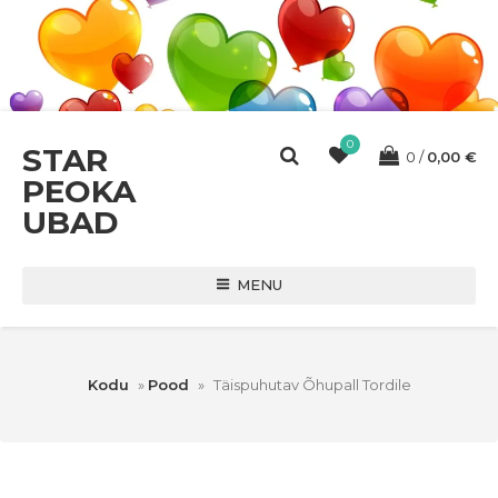
0
STAR
0
0,00
€
PEOKA
UBAD
MENU
Kodu
»
Pood
»
Täispuhutav Õhupall Tordile