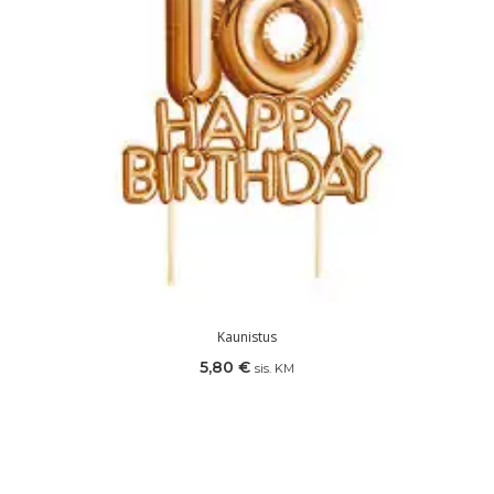
Kaunistus
5,80
€
sis. KM