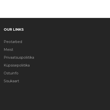
OUR LINKS
Peotarbed
Meist
Privaatsuspoliitika
Küpsisepoliitika
Ostuinfo
Sisukaart