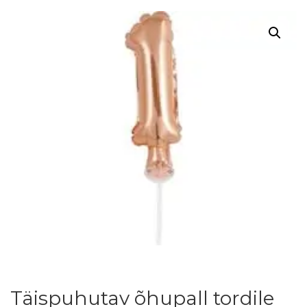
Täispuhutav õhupall tordile