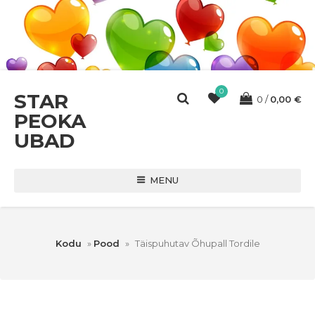
0
STAR
0
0,00
€
PEOKA
UBAD
MENU
Kodu
»
Pood
»
Täispuhutav Õhupall Tordile