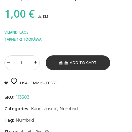
1,00
€
sis. KM
VILJANDI LAOS
TARNE 1-2 TÖÖPÄEVA
ADD TO CART
LISA LEMMIKUTESSE
SKU:
113303
Categories:
Kaunistused
,
Numbrid
Tag:
Numbrid
Share: