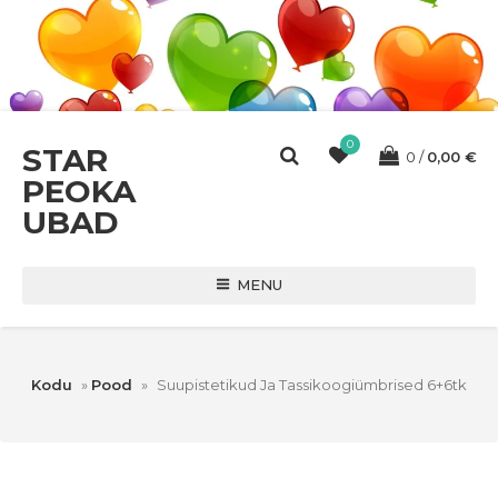
0
STAR
0
0,00
€
PEOKA
UBAD
MENU
Kodu
»
Pood
»
Suupistetikud Ja Tassikoogiümbrised 6+6tk