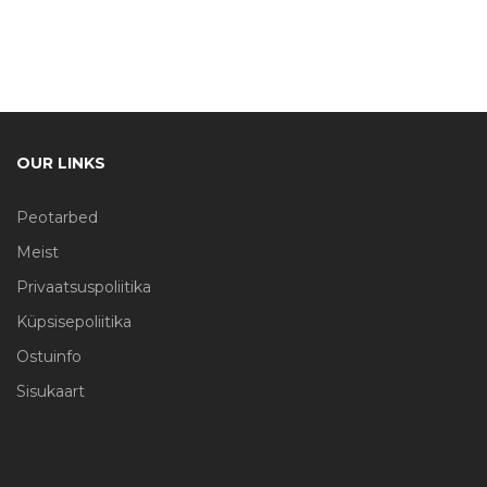
OUR LINKS
Peotarbed
Meist
Privaatsuspoliitika
Küpsisepoliitika
Ostuinfo
Sisukaart