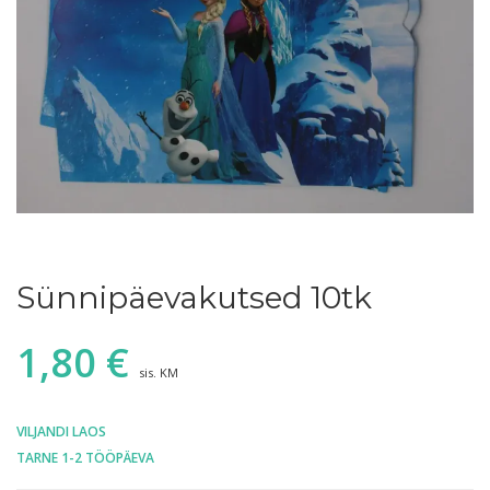
Sünnipäevakutsed 10tk
1,80
€
sis. KM
VILJANDI LAOS
TARNE 1-2 TÖÖPÄEVA