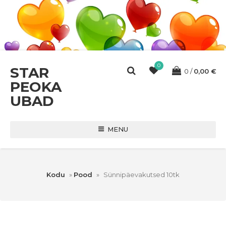
0
STAR
0
0,00
€
PEOKA
UBAD
MENU
Kodu
»
Pood
»
Sünnipäevakutsed 10tk