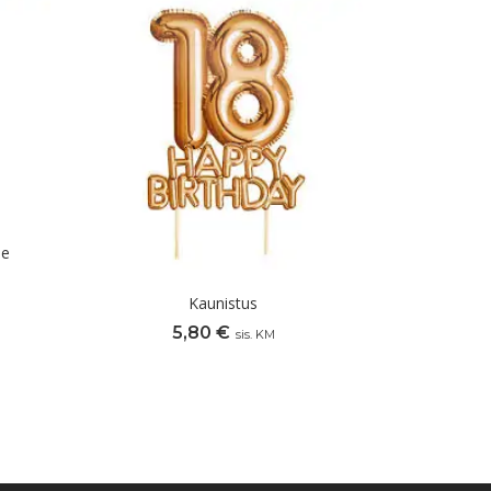
le
Kaunistus
5,80
€
sis. KM