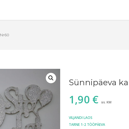
 Nr60
Sünnipäeva ka
1,90
€
sis. KM
VILJANDI LAOS
TARNE 1-2 TÖÖPÄEVA