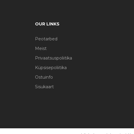
OUR LINKS
Peotarbed
Meist
Privaatsuspoliitika
Küpsisepoliitika
Ostuinfo
Sisukaart