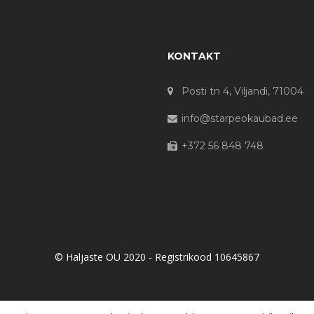
KONTAKT
Posti tn 4, Viljandi, 71004
info@starpeokaubad.ee
+372 56 848 748
© Haljaste OÜ 2020 - Registrikood 10645867