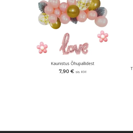
Kaunistus Õhupallidest
T
7,90
€
sis. KM