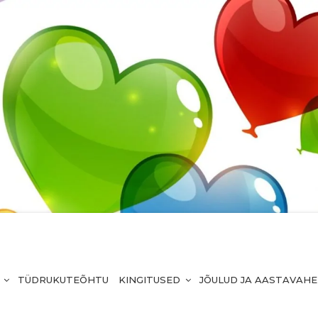
TÜDRUKUTEÕHTU
KINGITUSED
JÕULUD JA AASTAVAH