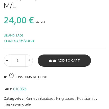
M/L
24,00
€
sis. KM
VILJANDI LAOS
TARNE 1-2 TÖÖPÄEVA
ADD TO CART
LISA LEMMIKUTESSE
SKU:
810038
Categories:
Karnevalikaubad
,
Kingitused
,
Kostüümid
,
Täiskasvanutele