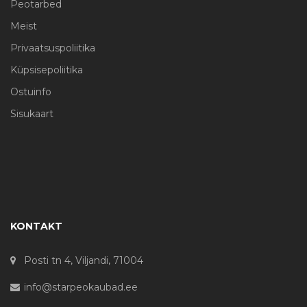
Peotarbed
Meist
Privaatsuspoliitika
Küpsisepoliitika
Ostuinfo
Sisukaart
KONTAKT
Posti tn 4, Viljandi, 71004
info@starpeokaubad.ee