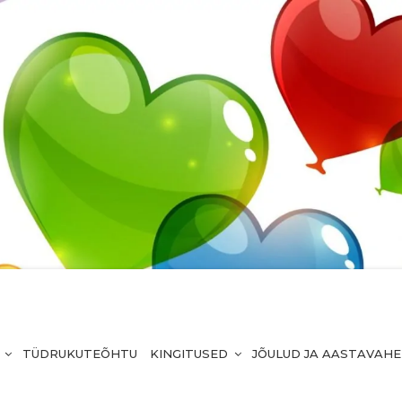
TÜDRUKUTEÕHTU
KINGITUSED
JÕULUD JA AASTAVAH