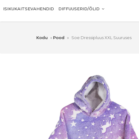
ISIKUKAITSEVAHENDID
DIFFUUSERID/ÕLID
Kodu
»
Pood
»
Soe Dressipluus XXL Suuruses