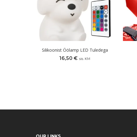
Silikoonist Öölamp LED Tuledega
16,50
€
sis. KM
OUR LINKS