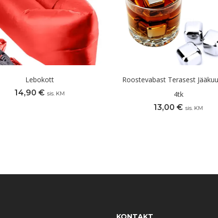
Lebokott
Roostevabast Terasest Jääkuu
14,90
€
4tk
sis. KM
13,00
€
sis. KM
KONTAKT