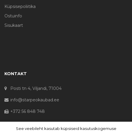
Küpsisepoliitika
Ostuinfo
Sisukaart
KONTAKT
Posti tn 4, Viljandi, 71004
info@starpeokaubad.ee
+372 56 848 748
See veebileht kasutab küpsiseid kasutuskogemuse