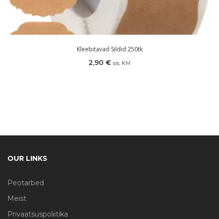
Kleebitavad Sildid 250tk
2,90
€
sis. KM
OUR LINKS
Peotarbed
Meist
Privaatsuspoliitika