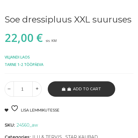
Soe dressipluus XXL suuruses
22,00
€
sis. KM
VILJANDI LAOS
TARNE 1-2 TÖÖPÄEVA
ADD TO CART
LISA LEMMIKUTESSE
SKU:
24560_aw
Categories:
ILU & TERVIS
,
STAR KAUBAD