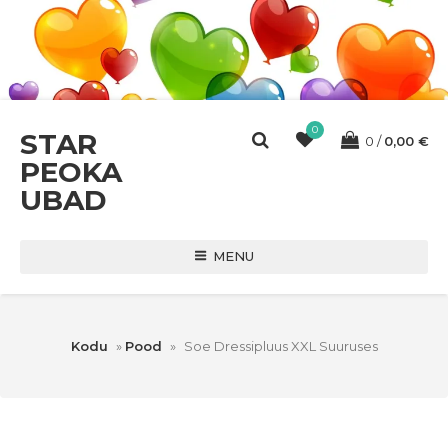
0
STAR
0
0,00
€
PEOKA
UBAD
MENU
Kodu
»
Pood
»
Soe Dressipluus XXL Suuruses