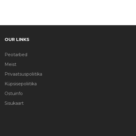
OUR LINKS
Peotarbed
Meist
Privaatsuspoliitika
Küpsisepoliitika
Ostuinfo
Sisukaart