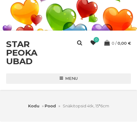
0
STAR
0
0,00
€
PEOKA
UBAD
MENU
Kodu
»
Pood
»
Snäkitopsid 4tk, 15*6cm