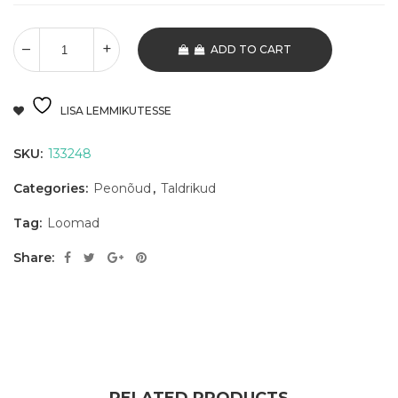
ADD TO CART
LISA LEMMIKUTESSE
SKU:
133248
Categories:
Peonõud
,
Taldrikud
Tag:
Loomad
Share: