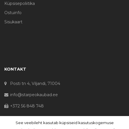
Küpsisepoliitika
Ostuinfo
Sisukaart
KONTAKT
Posti tn 4, Viljandi, 71004
info@starpeokaubad.ee
+372 56 848 748
See veebileht kasutab küpsiseid kasutuskogemuse