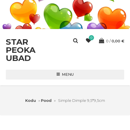
0
STAR
0
0,00
€
PEOKA
UBAD
MENU
Kodu
»
Pood
»
Simple Dimple 9,5*9,5cm