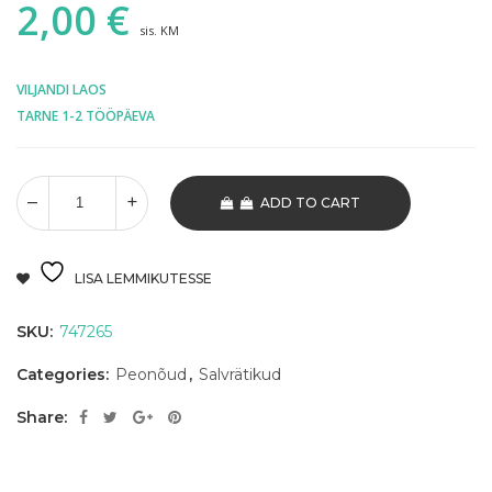
2,00
€
sis. KM
VILJANDI LAOS
TARNE 1-2 TÖÖPÄEVA
ADD TO CART
LISA LEMMIKUTESSE
SKU:
747265
Categories:
Peonõud
,
Salvrätikud
Share: