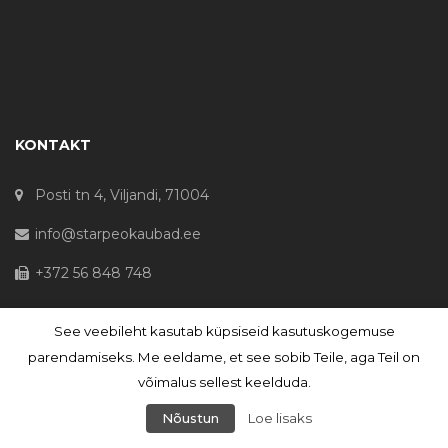
KONTAKT
Posti tn 4, Viljandi, 71004
info@starpeokaubad.ee
+372 56 848 748
See veebileht kasutab küpsiseid kasutuskogemuse
© Haljaste OÜ 2020 - Registrikood 10645867
parendamiseks. Me eeldame, et see sobib Teile, aga Teil on
võimalus sellest keelduda.
Nõustun
Loe lisaks
PHP Code Snippets
Powered By :
XYZScripts.com