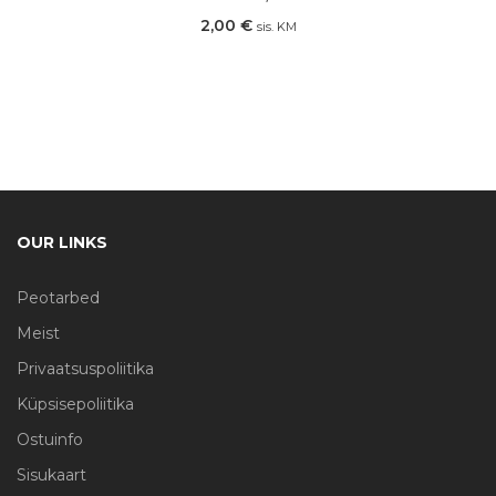
2,00
€
sis. KM
OUR LINKS
Peotarbed
Meist
Privaatsuspoliitika
Küpsisepoliitika
Ostuinfo
Sisukaart