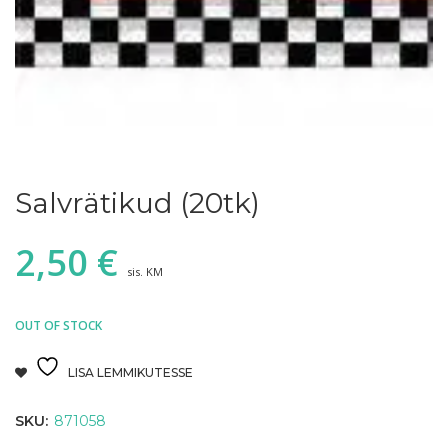
Salvrätikud (20tk)
2,50
€
sis. KM
OUT OF STOCK
LISA LEMMIKUTESSE
SKU:
871058