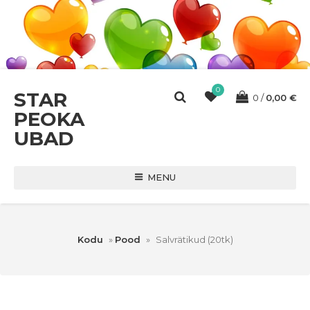
0
STAR
0
0,00
€
PEOKA
UBAD
MENU
Kodu
»
Pood
»
Salvrätikud (20tk)