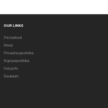
OUR LINKS
Peotarbed
Meist
Privaatsuspoliitika
Küpsisepoliitika
Ostuinfo
Sisukaart