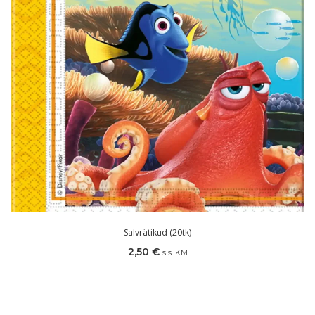
Salvrätikud (20tk)
2,50
€
sis. KM