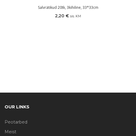
Salvrätikud 20tk, 3kihiline, 33*33cm
2,20
€
sis. KM
OUR LINKS
Peotarbed
Meist