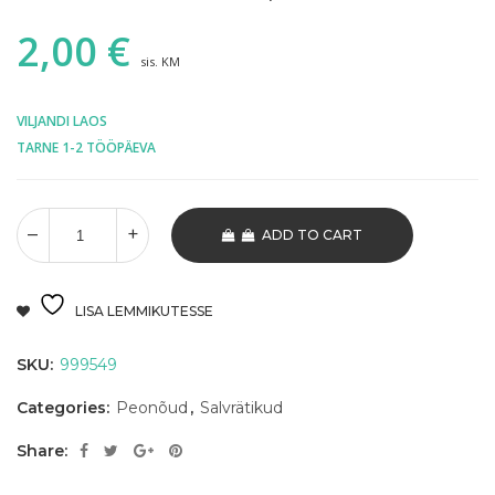
2,00
€
sis. KM
VILJANDI LAOS
TARNE 1-2 TÖÖPÄEVA
ADD TO CART
LISA LEMMIKUTESSE
SKU:
999549
Categories:
Peonõud
,
Salvrätikud
Share: