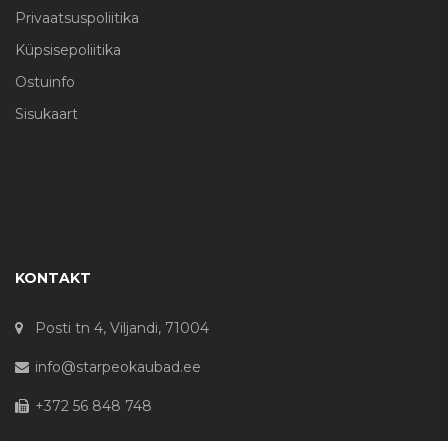
Privaatsuspoliitika
Küpsisepoliitika
Ostuinfo
Sisukaart
KONTAKT
Posti tn 4, Viljandi, 71004
info@starpeokaubad.ee
+372 56 848 748