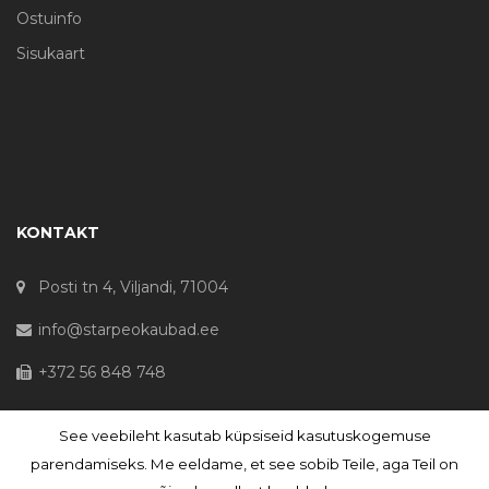
Ostuinfo
Sisukaart
KONTAKT
Posti tn 4, Viljandi, 71004
info@starpeokaubad.ee
+372 56 848 748
See veebileht kasutab küpsiseid kasutuskogemuse
© Haljaste OÜ 2020 - Registrikood 10645867
parendamiseks. Me eeldame, et see sobib Teile, aga Teil on