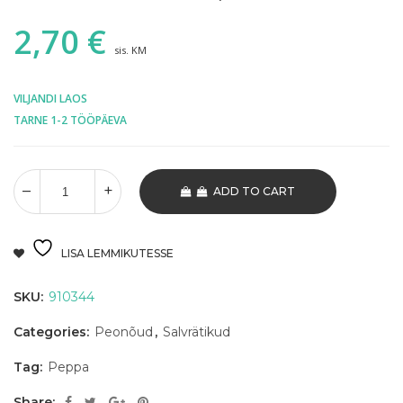
2,70
€
sis. KM
VILJANDI LAOS
TARNE 1-2 TÖÖPÄEVA
ADD TO CART
LISA LEMMIKUTESSE
SKU:
910344
Categories:
Peonõud
,
Salvrätikud
Tag:
Peppa
Share: