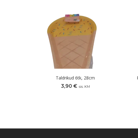
Taldrikud 6tk, 28cm
3,90
€
sis. KM