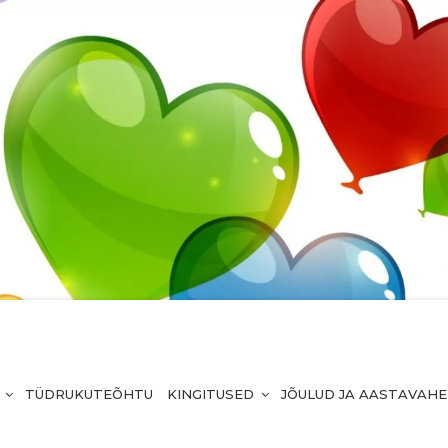
TÜDRUKUTEÕHTU
KINGITUSED
JÕULUD JA AASTAVAH