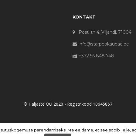
KONTAKT
Posti tn 4, Viljandi, 71004
info@starpeokaubad.ee
+372 56 848 748
© Haljaste OÜ 2020 - Registrikood 10645867
asutuskogemuse parendamiseks. Me eeldame, et see sobib Teile, aga 