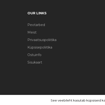
OUR LINKS
Peotarbed
Meist
Privaatsuspoliitika
Küpsisepoliitika
Ostuinfo
Sisukaart
See veebileht kasutab küpsiseid k