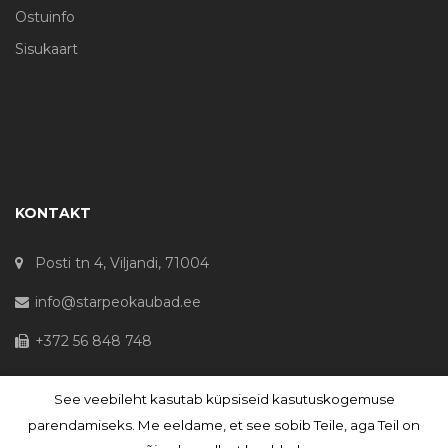
Ostuinfo
Sisukaart
KONTAKT
Posti tn 4, Viljandi, 71004
info@starpeokaubad.ee
+372 56 848 748
See veebileht kasutab küpsiseid kasutuskogemuse
© Haljaste OÜ 2020 - Registrikood 10645867
parendamiseks. Me eeldame, et see sobib Teile, aga Teil on