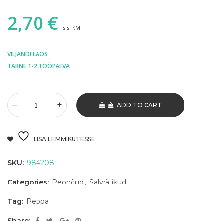
2,70
€
sis. KM
VILJANDI LAOS
TARNE 1-2 TÖÖPÄEVA
ADD TO CART
LISA LEMMIKUTESSE
SKU:
984208
Categories:
Peonõud
,
Salvrätikud
Tag:
Peppa
Share: