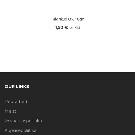
Taldrikud 6tk, 18cm
1,50
€
sis. KM
OUR LINKS
Peotarbed
Meist
Privaatsuspoliitika
Küpsisepoliitika