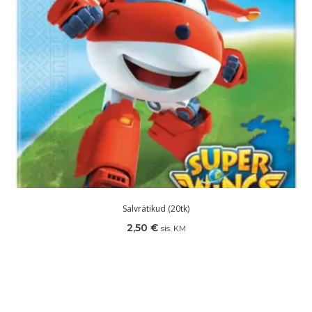
Salvrätikud (20tk)
2,50
€
sis. KM