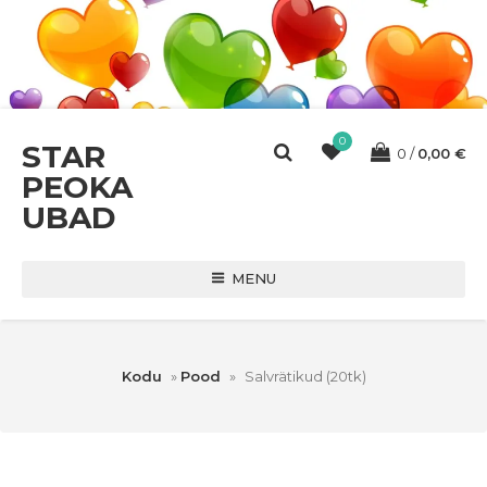
0
STAR
0
0,00
€
PEOKA
UBAD
MENU
Kodu
»
Pood
»
Salvrätikud (20tk)