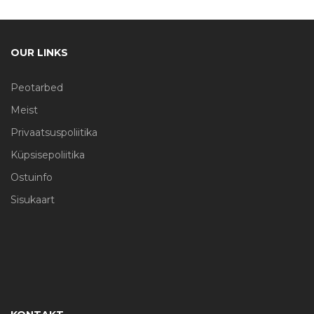
OUR LINKS
Peotarbed
Meist
Privaatsuspoliitika
Küpsisepoliitika
Ostuinfo
Sisukaart