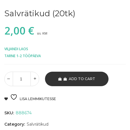
Salvrätikud (20tk)
2,00
€
sis. KM
VILJANDI LAOS
TARNE 1-2 TÖÖPÄEVA
ADD TO CART
LISA LEMMIKUTESSE
SKU:
888674
Category:
Salvrätikud