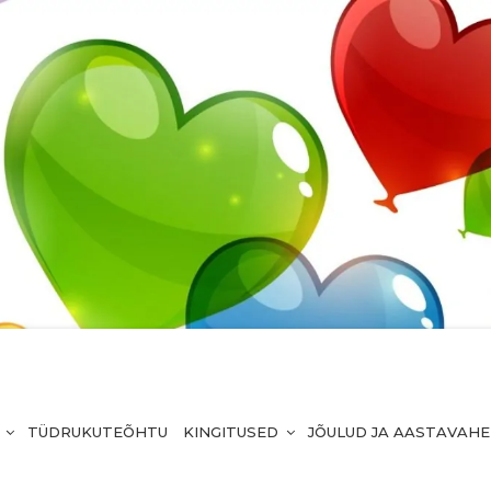
TÜDRUKUTEÕHTU
KINGITUSED
JÕULUD JA AASTAVAH