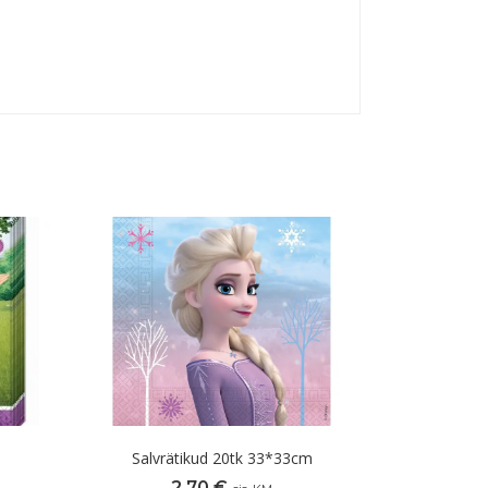
Salvrätikud 20tk 33*33cm
2,70
€