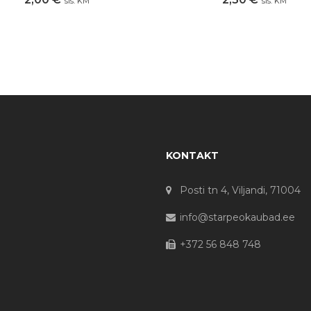
sis. KM
sis. KM
KONTAKT
Posti tn 4, Viljandi, 71004
info@starpeokaubad.ee
+372 56 848 748