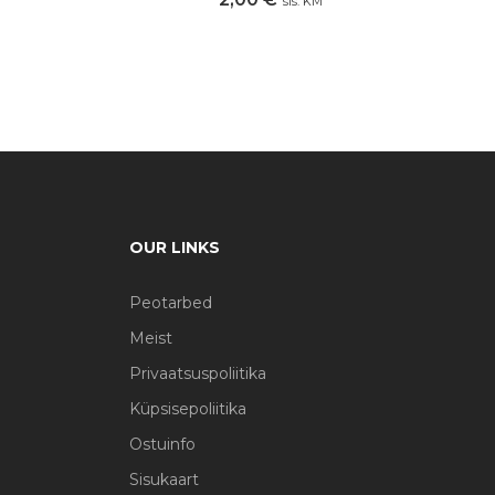
sis. KM
OUR LINKS
Peotarbed
Meist
Privaatsuspoliitika
Küpsisepoliitika
Ostuinfo
Sisukaart