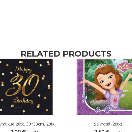
RELATED PRODUCTS
vrätikud 20tk, 33*33cm, 20tk
Salvrätid (20tk)
2,00
€
2,50
€