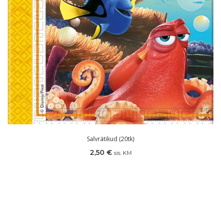
Salvrätikud (20tk)
2,50
€
sis. KM