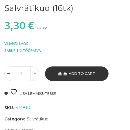
Salvrätikud (16tk)
3,30
€
sis. KM
VILJANDI LAOS
TARNE 1-2 TÖÖPÄEVA
ADD TO CART
LISA LEMMIKUTESSE
SKU:
574810
Category:
Salvrätikud