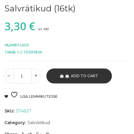
Salvrätikud (16tk)
3,30
€
sis. KM
VILJANDI LAOS
TARNE 1-2 TÖÖPÄEVA
ADD TO CART
LISA LEMMIKUTESSE
SKU:
574827
Category:
Salvrätikud