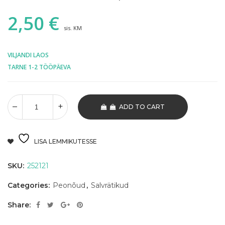
2,50
€
sis. KM
VILJANDI LAOS
TARNE 1-2 TÖÖPÄEVA
ADD TO CART
LISA LEMMIKUTESSE
SKU:
252121
Categories:
Peonõud
,
Salvrätikud
Share: