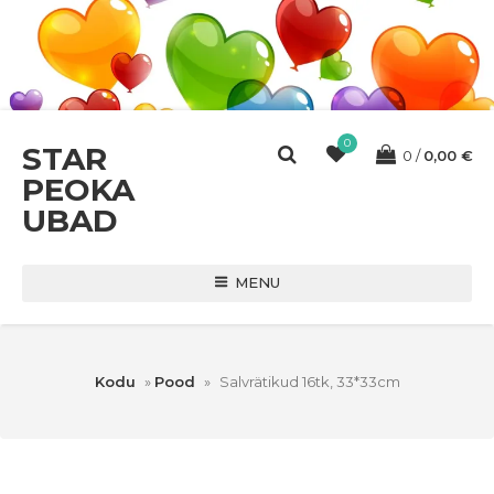
0
STAR
0
0,00
€
PEOKA
UBAD
MENU
Kodu
»
Pood
»
Salvrätikud 16tk, 33*33cm