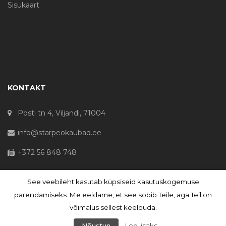
Sisukaart
KONTAKT
Posti tn 4, Viljandi, 71004
info@starpeokaubad.ee
+372 56 848 748
See veebileht kasutab küpsiseid kasutuskogemuse
© Haljaste OÜ 2020 - Registrikood 10645867
parendamiseks. Me eeldame, et see sobib Teile, aga Teil on
võimalus sellest keelduda.
Nõustun
Loe lisaks