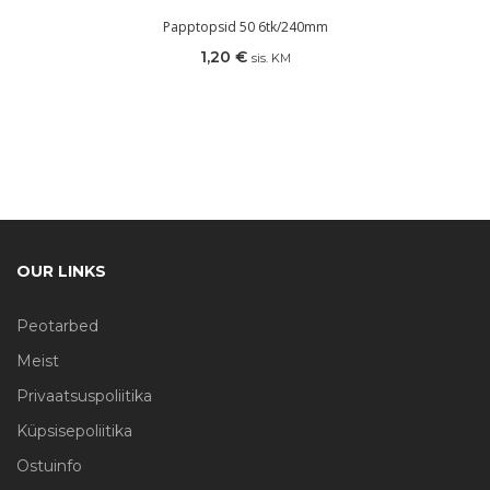
Papptopsid 50 6tk/240mm
1,20
€
sis. KM
OUR LINKS
Peotarbed
Meist
Privaatsuspoliitika
Küpsisepoliitika
Ostuinfo