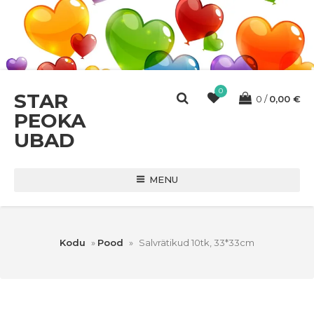
0
STAR
0
0,00
€
PEOKA
UBAD
MENU
Kodu
»
Pood
»
Salvrätikud 10tk, 33*33cm