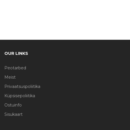
OUR LINKS
Peotarbed
Meist
Privaatsuspoliitika
Küpsisepoliitika
Ostuinfo
Sisukaart