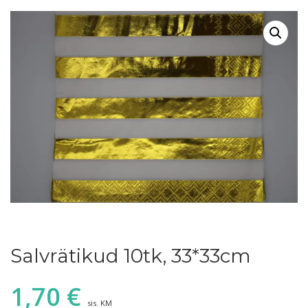
Salvrätikud 10tk, 33*33cm
1,70
€
sis. KM