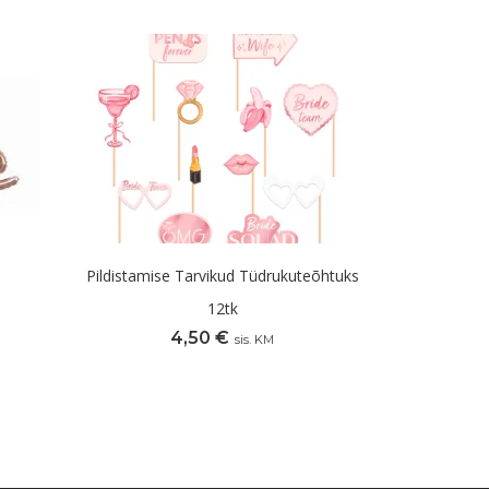
Pildistamise Tarvikud Tüdrukuteõhtuks
12tk
4,50
€
sis. KM