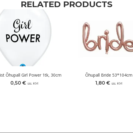
RELATED PRODUCTS
t Õhupall Girl Power 1tk, 30cm
Õhupall Bride 53*104cm
0,50
€
1,80
€
sis. KM
sis. KM