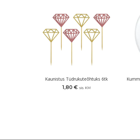
Kaunistus Tüdrukuteõhtuks 6tk
Kummis
1,80
€
sis. KM