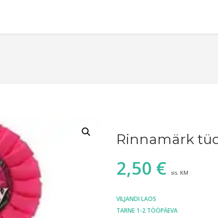
Rinnamärk tü
2,50
€
sis. KM
VILJANDI LAOS
TARNE 1-2 TÖÖPÄEVA