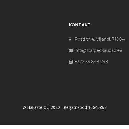
KONTAKT
Posti tn 4, Viljandi, 71004
info@starpeokaubad.ee
+372 56 848 748
© Haljaste OÜ 2020 - Registrikood 10645867