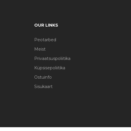
OUR LINKS
Peotarbed
Meist
Privaatsuspoliitika
Küpsisepoliitika
Ostuinfo
Sisukaart