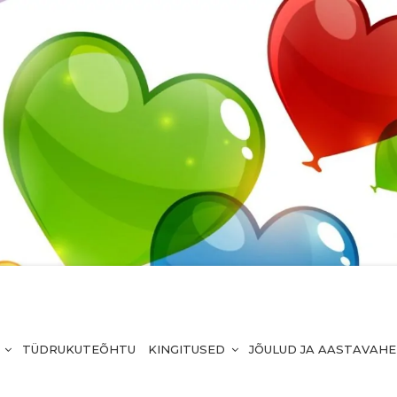
TÜDRUKUTEÕHTU
KINGITUSED
JÕULUD JA AASTAVAH