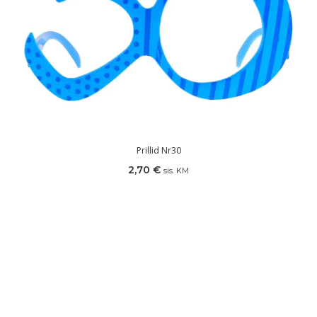
Prillid Nr30
2,70
€
sis. KM