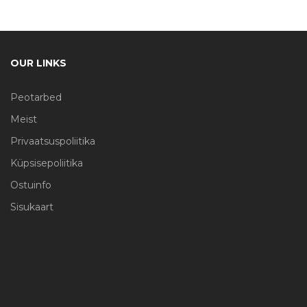
OUR LINKS
Peotarbed
Meist
Privaatsuspoliitika
Küpsisepoliitika
Ostuinfo
Sisukaart