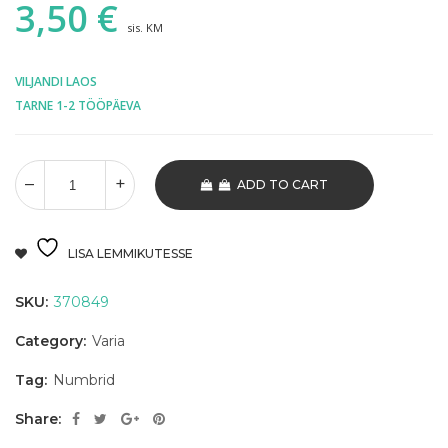
3,50
€
sis. KM
VILJANDI LAOS
TARNE 1-2 TÖÖPÄEVA
ADD TO CART
LISA LEMMIKUTESSE
SKU:
370849
Category:
Varia
Tag:
Numbrid
Share: