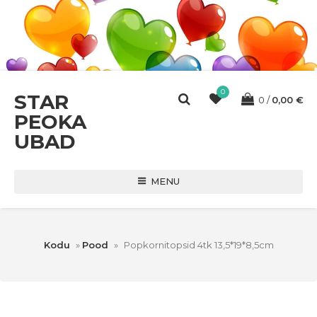
0
STAR
0
0,00
€
PEOKA
UBAD
MENU
Kodu
»
Pood
»
Popkornitopsid 4tk 13,5*19*8,5cm