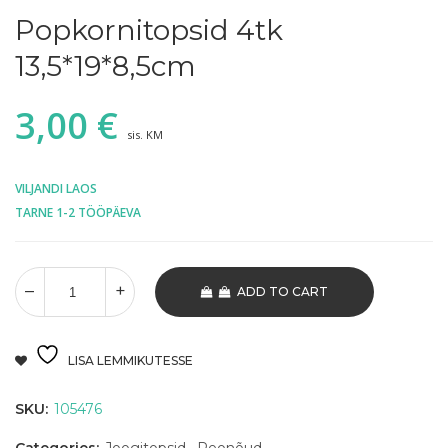
Popkornitopsid 4tk
13,5*19*8,5cm
3,00
€
sis. KM
VILJANDI LAOS
TARNE 1-2 TÖÖPÄEVA
ADD TO CART
LISA LEMMIKUTESSE
SKU:
105476