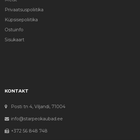
Privaatsuspoliitika
Küpsisepoliitika
Ostuinfo
Sisukaart
KONTAKT
Posti tn 4, Viljandi, 71004
info@starpeokaubad.ee
+372 56 848 748