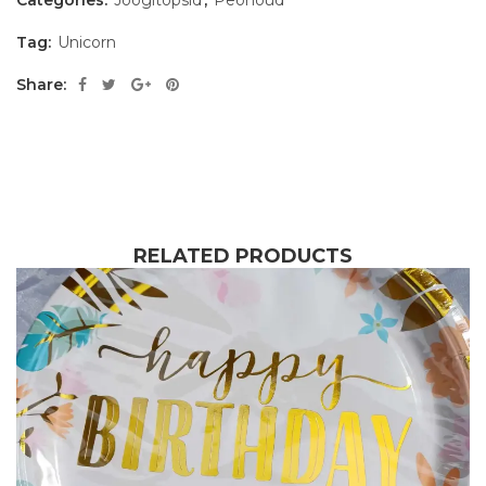
Categories:
Joogitopsid
,
Peonõud
Tag:
Unicorn
Share:
RELATED PRODUCTS