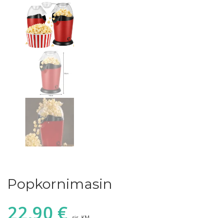
Popkornimasin
22,90
€
sis. KM