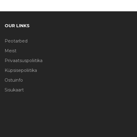
OUR LINKS
Peotarbed
Meist
Privaatsuspoliitika
Küpsisepoliitika
Ostuinfo
Sisukaart