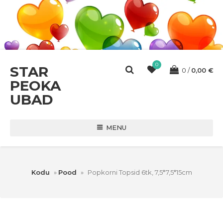
0
STAR
0
0,00
€
PEOKA
UBAD
MENU
Kodu
»
Pood
»
Popkorni Topsid 6tk, 7,5*7,5*15cm