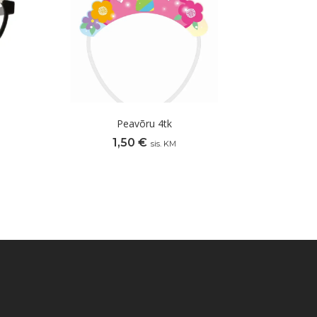
Peavõru 4tk
1,50
€
sis. KM