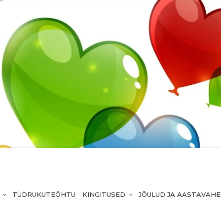
TÜDRUKUTEÕHTU
KINGITUSED
JÕULUD JA AASTAVAH