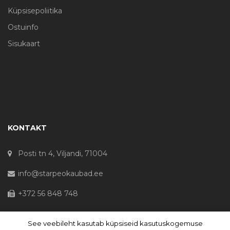
Küpsisepoliitika
Ostuinfo
Sisukaart
KONTAKT
Posti tn 4, Viljandi, 71004
info@starpeokaubad.ee
+372 56 848 748
See veebileht kasutab küpsiseid kasutuskogemuse