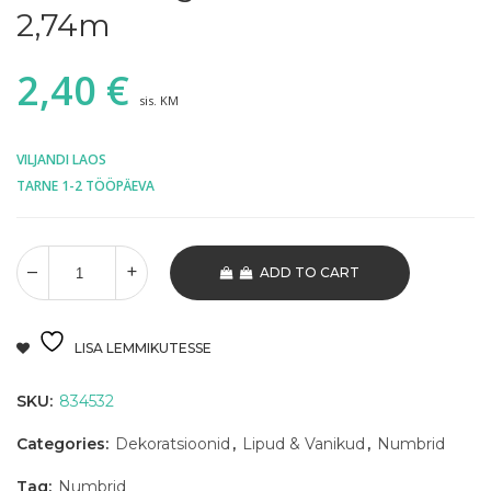
2,74m
2,40
€
sis. KM
VILJANDI LAOS
TARNE 1-2 TÖÖPÄEVA
ADD TO CART
LISA LEMMIKUTESSE
SKU:
834532
Categories:
Dekoratsioonid
,
Lipud & Vanikud
,
Numbrid
Tag:
Numbrid