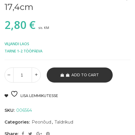
17,4cm
2,80
€
sis. KM
VILJANDI LAOS
TARNE 1-2 TÖÖPÄEVA
ADD TO CART
LISA LEMMIKUTESSE
SKU:
006564
Categories:
Peonõud
,
Taldrikud
Share: