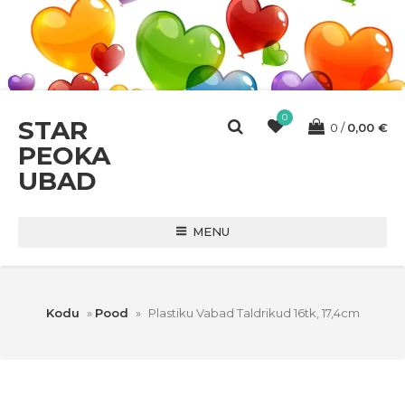
0
STAR
0
0,00
€
PEOKA
UBAD
MENU
Kodu
»
Pood
»
Plastiku Vabad Taldrikud 16tk, 17,4cm