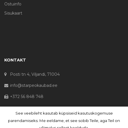
Ostuinfo
Sisukaart
KONTAKT
Posti tn 4, Viljandi, 71004
info@starpeokaubad.ee
+372 56 848 748
See veebileht kasutab küpsiseid kasutuskogemuse
© Haljaste OÜ 2020 - Registrikood 10645867
parendamiseks. Me eeldame, et see sobib Teile, aga Teil on
võimalus sellest keelduda.