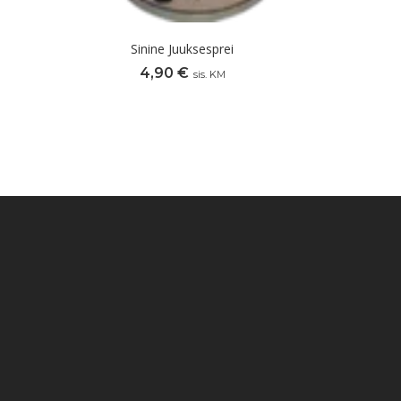
Sinine Juuksesprei
4,90
€
sis. KM