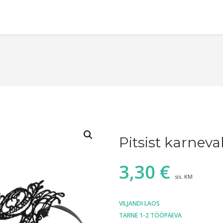
Pitsist karneva
3,30
€
sis. KM
VILJANDI LAOS
TARNE 1-2 TÖÖPÄEVA