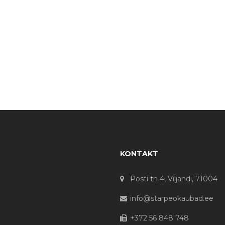
KONTAKT
Posti tn 4, Viljandi, 71004
info@starpeokaubad.ee
+372 56 848 748