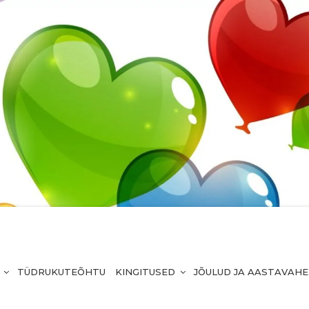
TÜDRUKUTEÕHTU
KINGITUSED
JÕULUD JA AASTAVAH