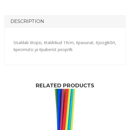
DESCRIPTION
Sisaldab 6topsi, 6taldrikud 19cm, 6pasunat, 6joogikõrt,
6peomütsi ja 6paberist peoprilli.
RELATED PRODUCTS