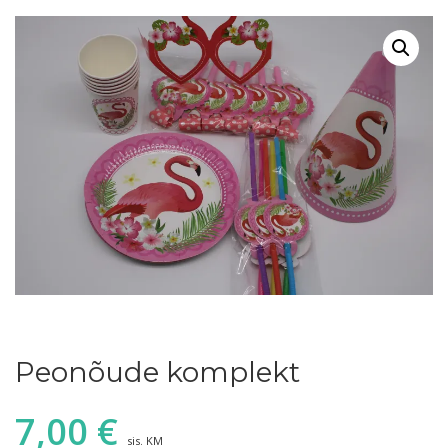
Peonõude komplekt
7,00
€
sis. KM