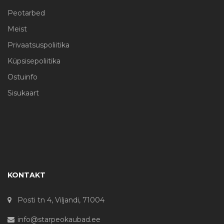
Peotarbed
Meist
Privaatsuspoliitika
Küpsisepoliitika
Ostuinfo
Sisukaart
KONTAKT
Posti tn 4, Viljandi, 71004
info@starpeokaubad.ee