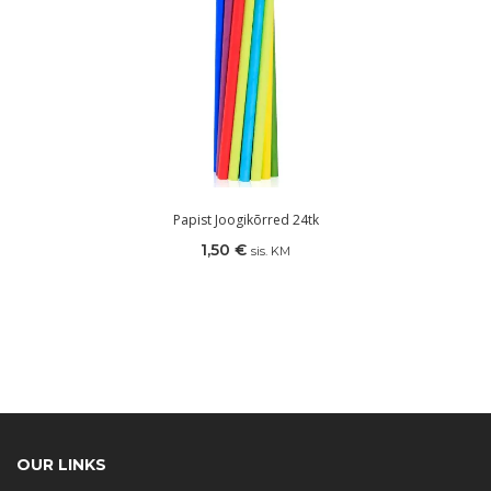
Papist Joogikõrred 24tk
1,50
€
sis. KM
OUR LINKS