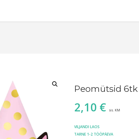
Peomütsid 6tk
2,10
€
sis. KM
VILJANDI LAOS
TARNE 1-2 TÖÖPÄEVA