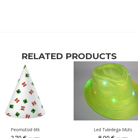
RELATED PRODUCTS
Peomütsid 6tk
Led Tuledega Müts
2,70
€
8,00
€