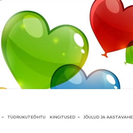
TÜDRUKUTEÕHTU
KINGITUSED
JÕULUD JA AASTAVAH