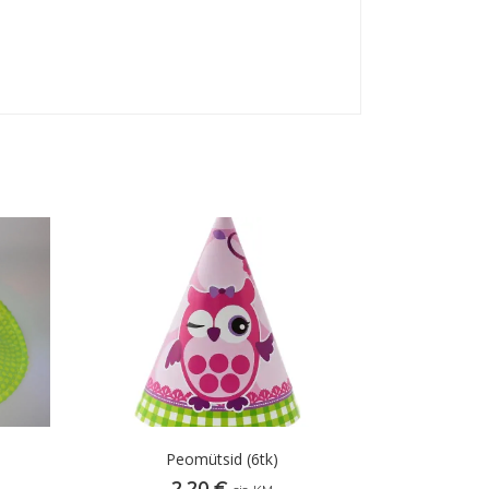
Peomütsid (6tk)
2,20
€