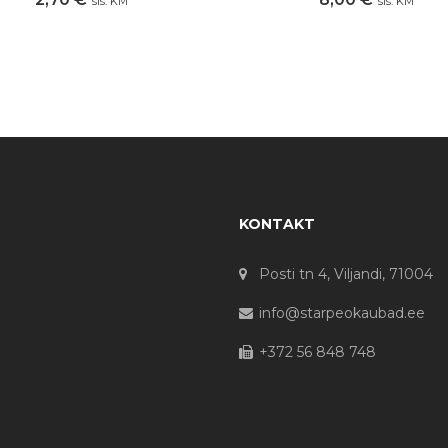
sis. KM
sis. KM
KONTAKT
Posti tn 4, Viljandi, 71004
info@starpeokaubad.ee
+372 56 848 748