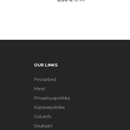
sis. KM
OUR LINKS
Peotarbed
Meist
Privaatsuspoliitika
Küpsisepoliitika
Ostuinfo
Sisukaart