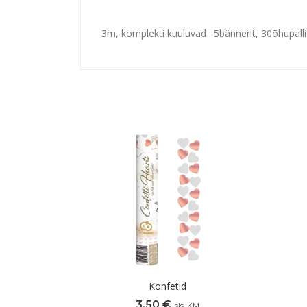
3m, komplekti kuuluvad : 5bännerit, 30õhupalli 
Konfetid
3,50
€
sis. KM