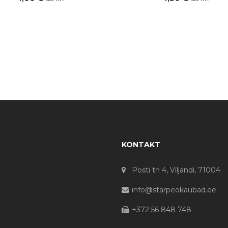
KONTAKT
Posti tn 4, Viljandi, 71004
info@starpeokaubad.ee
+372 56 848 748