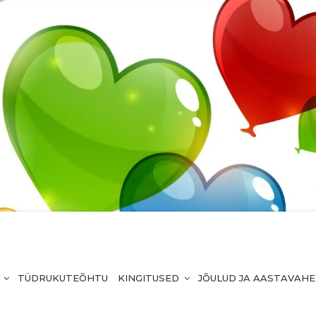
TÜDRUKUTEÕHTU
KINGITUSED
JÕULUD JA AASTAVAH