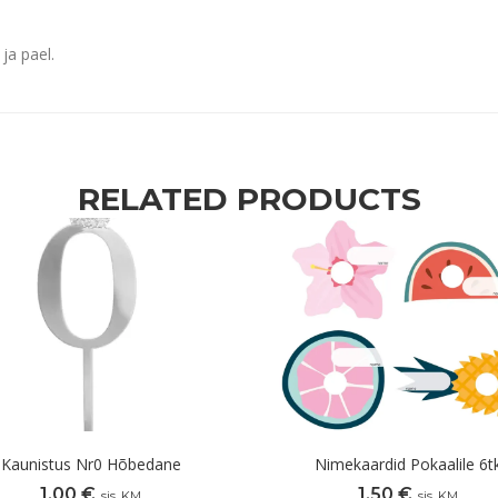
ja pael.
RELATED PRODUCTS
Kaunistus Nr0 Hõbedane
Nimekaardid Pokaalile 6t
1,00
€
1,50
€
sis. KM
sis. KM