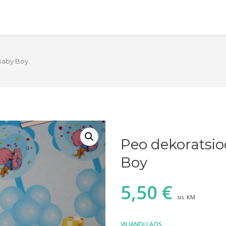
Baby Boy
Peo dekoratsi
Boy
5,50
€
sis. KM
VILJANDI LAOS