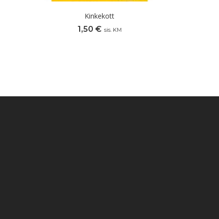
Kinkekott
1,50
€
sis. KM