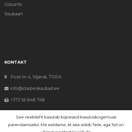
Ostuinfo
Sisukaart
KONTAKT
Posti tn 4, Viljandi, 71004
info@starpeokaubad.ee
+372 56 848 748
See veebileht kasutab küpsiseid kasutuskogemuse
© Haljaste OÜ 2020 - Registrikood 10645867
parendamiseks. Me eeldame, et see sobib Teile, aga Teil on