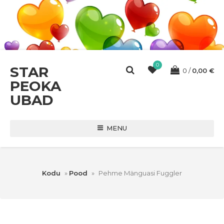
0
STAR
0
0,00
€
PEOKA
UBAD
MENU
Kodu
»
Pood
»
Pehme Mänguasi Fuggler