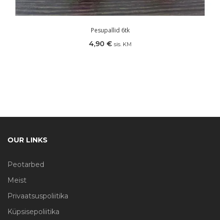
Pesupallid 6tk
4,90
€
sis. KM
OUR LINKS
Peotarbed
Meist
Privaatsuspoliitika
Küpsisepoliitika