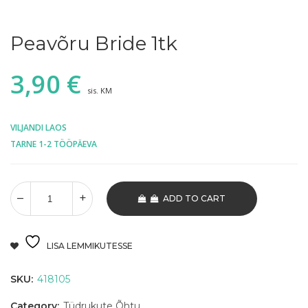
Peavõru Bride 1tk
3,90
€
sis. KM
VILJANDI LAOS
TARNE 1-2 TÖÖPÄEVA
ADD TO CART
LISA LEMMIKUTESSE
SKU:
418105
Category:
Tüdrukute Õhtu