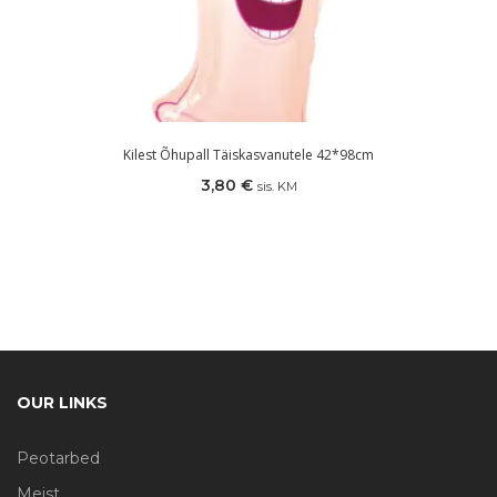
Kilest Õhupall Täiskasvanutele 42*98cm
3,80
€
sis. KM
OUR LINKS
Peotarbed
Meist