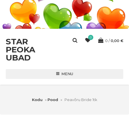
0
STAR
0
0,00
€
PEOKA
UBAD
MENU
Kodu
»
Pood
»
Peavõru Bride 1tk