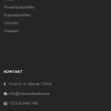
Privaatsuspoliitika
Küpsisepoliitika
Ostuinfo
Sisukaart
KONTAKT
Posti tn 4, Viljandi, 71004
info@starpeokaubad.ee
+372 56 848 748